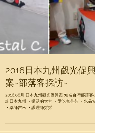
2016日本九州觀光促興
案~部落客採訪~
2016.08月 日本九州觀光促興案 知名台灣部落客採
訪日本九州 ・樂活的大方 ・愛吃鬼芸芸 ・水晶安蹄
・藥師吉米 ・護理師髣髣