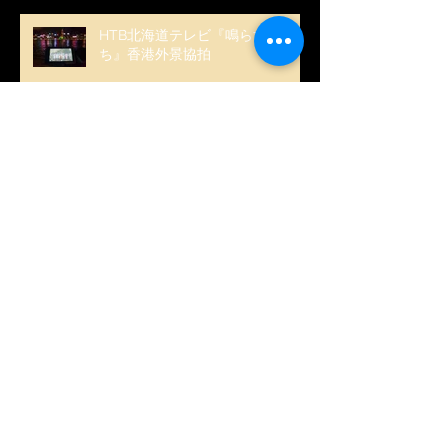
HTB北海道テレビ『鳴らす者た
ち』香港外景協拍
韓國男團『AB6IX』演唱會媒體招
待
韓國女團『CLC』演唱會媒體招待
Archive