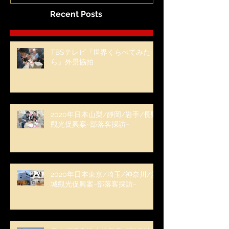
Recent Posts
TBSテレビ『世界くらべてみた
ら』外景協拍
2020年日本山梨/靜岡/岩手/長野
觀光促興案~部落客採訪~
2020年日本東京/埼玉/神奈川/茨
城觀光促興案~部落客採訪~