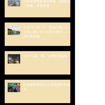
日本經濟產業省促興案『甜蜜計劃
二部曲』外景拍攝
TOKYO MX TV『日台の繋がり ～
台湾に残された日本の歴史～』台
灣外景拍攝
NHK 日劇『路』台灣外景協拍
日本極東電視台 台灣高雄外景協
拍