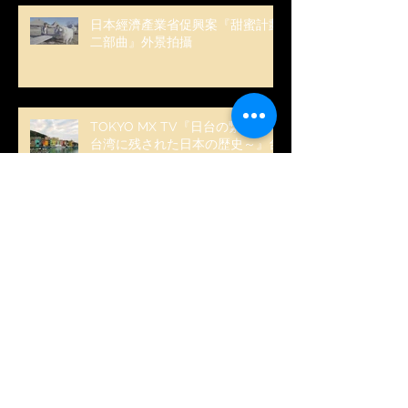
日本經濟產業省促興案『甜蜜計劃
二部曲』外景拍攝
TOKYO MX TV『日台の繋がり ～
台湾に残された日本の歴史～』台
灣外景拍攝
NHK 日劇『路』台灣外景協拍
日本極東電視台 台灣高雄外景協
拍