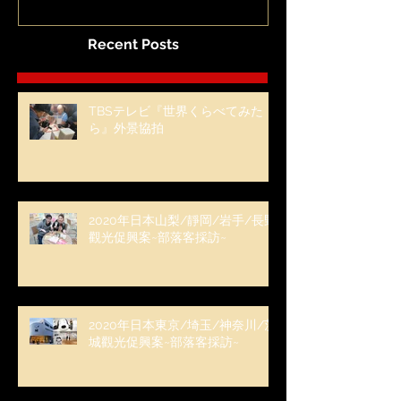
Recent Posts
TBSテレビ『世界くらべてみた
ら』外景協拍
2020年日本山梨/靜岡/岩手/長野
觀光促興案~部落客採訪~
2020年日本東京/埼玉/神奈川/茨
城觀光促興案~部落客採訪~