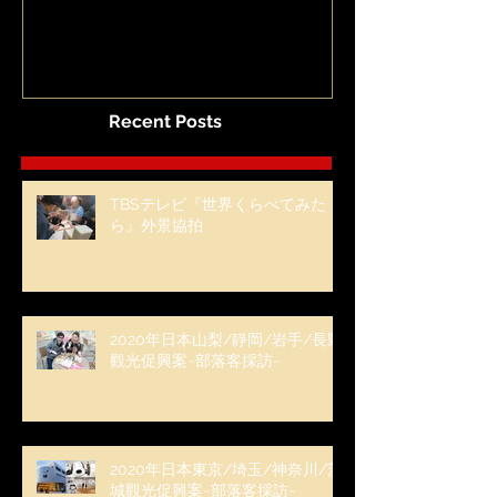
海道甜蜜計劃』
Recent Posts
TBSテレビ『世界くらべてみた
ら』外景協拍
2020年日本山梨/靜岡/岩手/長野
觀光促興案~部落客採訪~