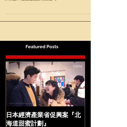
The Japan日本觀光・文化博覽會 大會主辦協助 照
片來源：亞細通國際有限公司
Featured Posts
日本經濟產業省促興案『北