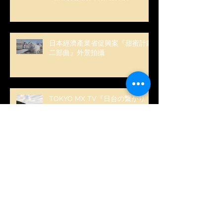
2020年日本東京/埼玉/神奈川/茨
城觀光促興案~部落客採訪~
日本經濟產業省促興案『甜蜜計劃
二部曲』外景拍攝
TOKYO MX TV『日台の繋がり ～
台湾に残された日本の歴史～』台
灣外景拍攝
NHK 日劇『路』台灣外景協拍