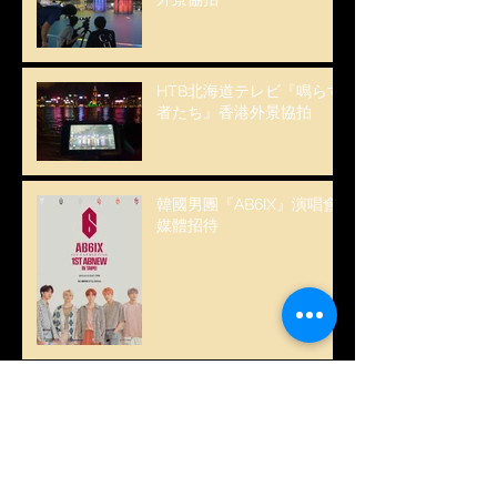
HTB北海道テレビ『鳴らす
者たち』香港外景協拍
韓國男團『AB6IX』演唱會
媒體招待
韓國女團『CLC』演唱會媒
體招待
Archive