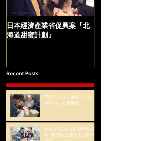
日本經濟產業省促興案『北
海道甜蜜計劃』
Recent Posts
TBSテレビ『世界くらべて
みたら』外景協拍
2020年日本山梨/靜岡/岩
手/長野觀光促興案~部落客
採訪~