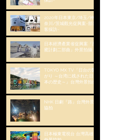
2020年日本東京/埼玉/神
奈川/茨城觀光促興案~部落
客採訪~
日本經濟產業省促興案『甜
蜜計劃二部曲』外景拍攝
TOKYO MX TV『日台の繋
がり ～台湾に残された日
本の歴史～』台灣外景拍攝
NHK 日劇『路』台灣外景
協拍
日本極東電視台 台灣高雄
外景協拍