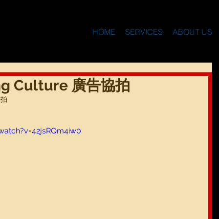
HOME
SERVICES
ABOUT US
ing Culture 廣告協拍
協拍
watch?v=42jsRQm4iw0