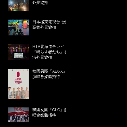
外景協拍
日本極東電視台 台灣
高雄外景協拍
HTB北海道テレビ
『鳴らす者たち』香
港外景協拍
韓國男團『AB6IX』
演唱會媒體招待
韓國女團『CLC』演
唱會媒體招待