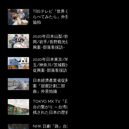
TBSテレビ『世界く
らべてみたら』外景
協拍
2020年日本山梨/靜
岡/岩手/長野觀光促
興案~部落客採訪~
2020年日本東京/埼
玉/神奈川/茨城觀光
促興案~部落客採訪~
日本經濟產業省促興
案『甜蜜計劃二部
曲』外景拍攝
TOKYO MX TV『日
台の繋がり ～台湾に
残された日本の歴史
～』台灣外景拍攝
NHK 日劇『路』台灣