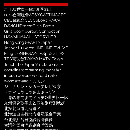
#TTJ
#世貿一館
#夏季旅展
2019台灣燈會
AB6IX
CASTING
CBC
CBC電視台
CLC
CoLoRs HAWAII
DAVICHI
Drama
Girl's Bomb!!
Girls boomb
Great Connection
HAWAI
HAWAII
HISTORY
HTB
HongKong
J-PARTY
Japan
Jasper Liu
Korea
LINE
LINE TV
LIVE
Ming Jie
NHK
SAY-LA
SpeXial
TBS
TBS電視台
TOKYO MX
TV Tokyo
Touch the Japan
Vidol
abemaTV
coordinator
dreaming monster
intership
oversea coordinator
wonderweed
くまモン
ジョナサン・シガー
テレビ東京
ドラマ
モヤモヤさまぁ～ず2
世界の果てまでイっテQ
世界比一比
九州
偶像歌手
光芒四射
別府
劉玳妍
北投
北海道
北海道節目
北海道自由行
北海道電視台
千葉
台北景點
台日協調
台灣偶像
台灣外景
台灣戲劇
台灣景點