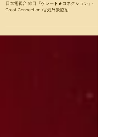
外景協拍
日本電視台 節目『ゲレード★コネクション』(
Great Connection )香港外景協拍