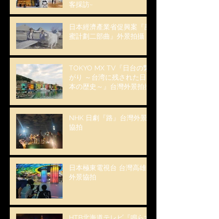
客採訪~
日本經濟產業省促興案『甜
蜜計劃二部曲』外景拍攝
TOKYO MX TV『日台の繋
がり ～台湾に残された日
本の歴史～』台灣外景拍攝
NHK 日劇『路』台灣外景
協拍
日本極東電視台 台灣高雄
外景協拍
HTB北海道テレビ『鳴らす