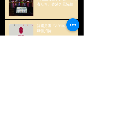
者たち』香港外景協拍
韓國男團『AB6IX』演唱會
媒體招待
韓國女團『CLC』演唱會媒
體招待
Archive
June 2020
(1)
1 post
February 2020
(2)
2 posts