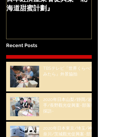
海道甜蜜計劃』
Recent Posts
TBSテレビ『世界くらべて
みたら』外景協拍
2020年日本山梨/靜岡/岩
手/長野觀光促興案~部落客
採訪~
2020年日本東京/埼玉/神
奈川/茨城觀光促興案~部落