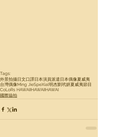
Tags:
外景拍攝
日文口譯
日本演員派遣
日本偶像
夏威夷
台灣偶像
Ming Jie
SpeXial
明杰
劉玳妍
夏威夷節目
CoLoRs HAWAII
HAWAII
HAWAI
國際協拍